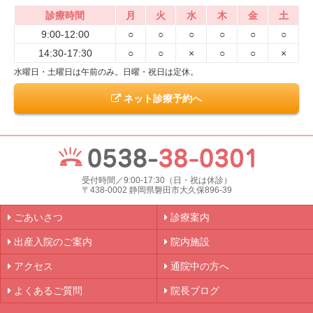
診療時間
月
火
水
木
金
土
9:00-12:00
○
○
○
○
○
○
14:30-17:30
○
○
×
○
○
×
水曜日・土曜日は午前のみ。日曜・祝日は定休。
ネット診療予約へ
受付時間／9:00-17:30（日・祝は休診）
〒438-0002 静岡県磐田市大久保896-39
ごあいさつ
診療案内
出産入院のご案内
院内施設
アクセス
通院中の方へ
よくあるご質問
院長ブログ