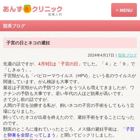
≡
MENU
院長ブログ
子宮の日とネコの避妊
2024年4月17日｜
院長ブログ
先週の話ですが、
4月9日は「子宮の日」
でした。「４」と「９」で
「しきゅう」。
子宮頸がんも「パピローマウイルス（HPV)」という名のウイルスが
関連しています。がん検診も大事です。
最近は子宮頸がんの予防ワクチンをうつ人も増えてきましたが、ワ
クチンの予防も大事です。若い年代の人ほど効果が高いです。
さて少し前の話ですが、
人間の子宮を治療する私が、飼いネコの子宮の手術をしてもらう立
場になりました。
飼っていたネコが出産を終えたので、避妊手術をすることになった
のです。
獣医のところに連れていったところ、メス猫の避妊手術は、「
子宮
と卵巣を全部とってしまう
」と聞いてビックリしました。