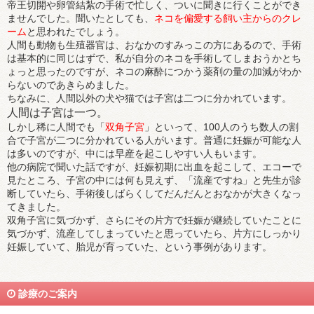
帝王切開や卵管結紮の手術で忙しく、ついに聞きに行くことができ
ませんでした。聞いたとしても、
ネコを偏愛する飼い主からのクレ
ーム
と思われたでしょう。
人間も動物も生殖器官は、おなかのすみっこの方にあるので、手術
は基本的に同じはずで、私が自分のネコを手術してしまおうかとち
ょっと思ったのですが、ネコの麻酔につかう薬剤の量の加減がわか
らないのであきらめました。
ちなみに、人間以外の犬や猫では子宮は二つに分かれています。
人間は子宮は一つ。
しかし稀に人間でも「
双角子宮
」といって、100人のうち数人の割
合で子宮が二つに分かれている人がいます。普通に妊娠が可能な人
は多いのですが、中には早産を起こしやすい人もいます。
他の病院で聞いた話ですが、妊娠初期に出血を起こして、エコーで
見たところ、子宮の中には何も見えず、「流産ですね」と先生が診
断していたら、手術後しばらくしてだんだんとおなかが大きくなっ
てきました。
双角子宮に気づかず、さらにその片方で妊娠が継続していたことに
気づかず、流産してしまっていたと思っていたら、片方にしっかり
妊娠していて、胎児が育っていた、という事例があります。
診療のご案内